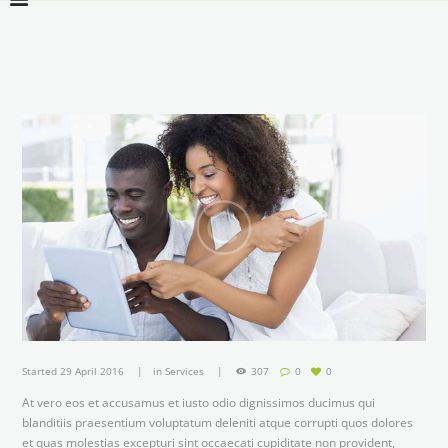
Started
29 April 2016
in
Services
307
0
0
At vero eos et accusamus et iusto odio dignissimos ducimus qui
blanditiis praesentium voluptatum deleniti atque corrupti quos dolores
et quas molestias excepturi sint occaecati cupiditate non provident,