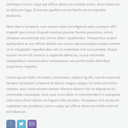
similique sunt in culpa qui officia deserunt mollitia animi, id est laborum
et dolorum fuga. Et harum quidem rerum facilis est et expedita
distinctio.
Nam libero tempore, cum soluta nobis est eligendi optio cumque nihil
impedit quo minus id quod maxime placeat facere possimus, omnis
voluptas assumenda est, omnis dolor repellendus. Temporibus autem
quibusdam et aut officiis debitis aut rerum necessitatibus saepe eveniet
ut et voluptates repudiandae sint et molestiae non recusandae. Itaque
earum rerum hic tenetur a sapiente delectus, ut aut reiciendis
voluptatibus maiores alias consequatur aut perferendis doloribus
asperiores repellat.
Lorem ipsum dolor sit amet, consectetur adipiscing elit, sed do eiusmod
tempor incididunt ut labore et dolore magna aliqua. Ut enim ad minim
veniam, quis nostrud exercitation ullamco laboris nisi ut aliquip ex ea
commodo consequat. Duis aute irure dolor in reprehenderit in voluptate
velit esse cillum dolore eu fugiat nulla pariatur. Excepteur sint occaecat
cupidatat non proident, sunt in culpa qui officia deserunt mollit anim id
est laborum.